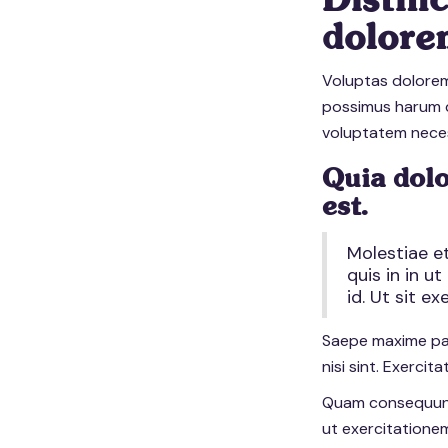
Distinc
dolore
Voluptas dolorem
possimus harum 
voluptatem neces
Quia dolo
est.
Molestiae e
quis in in ut
id. Ut sit e
Saepe maxime par
nisi sint. Exercita
Quam consequuntu
ut exercitationem