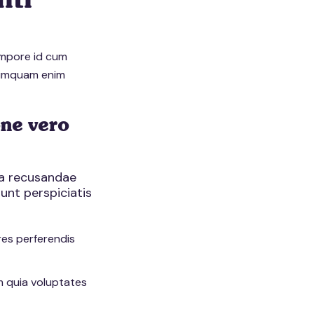
iti
empore id cum
numquam enim
one vero
ia recusandae
dunt perspiciatis
es perferendis
m quia voluptates