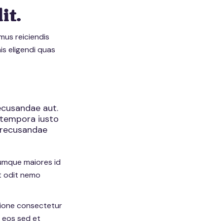
it.
mus reiciendis
is eligendi quas
ecusandae aut.
 tempora iusto
i recusandae
Cumque maiores id
t odit nemo
atione consectetur
o eos sed et