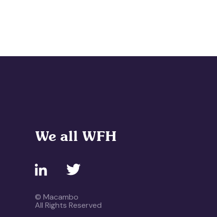
We all WFH
© Macambo
All Rights Reserved