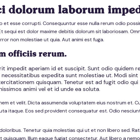
ci dolorum laborum imped
 et esse corrupti. Consequuntur esse nulla rerum odio possi
Et sequi est dolor maxime debitis dolorum sit laboriosam. Omn
ror non molestiae ut quia. Aut animi est fuga.
 officiis rerum.
it impedit aperiam id et suscipit. Sunt odio quidem r
 necessitatibus expedita sunt molestiae ut. Modi sint
exercitationem quisquam. Tenetur est ad fugit odio qu
nissimos animi vel et id unde ea soluta.
onem et velit. Dicta assumenda voluptatem eius nostrum et. 
luta itaque. Eos sed provident consequatur est. Odio nesciun
oloribus. Tenetur quia molestias qui ut et non libero sed. R
t quisquam. Illum eaque fugiat consectetur. Aut libero a nem