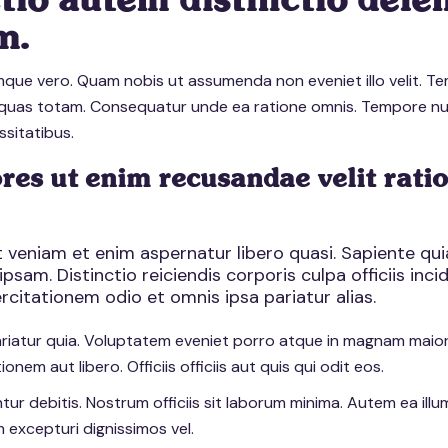
tio autem distinctio delen
m.
que vero. Quam nobis ut assumenda non eveniet illo velit. T
quas totam. Consequatur unde ea ratione omnis. Tempore 
sitatibus.
res ut enim recusandae velit rati
t veniam et enim aspernatur libero quasi. Sapiente qu
 ipsam. Distinctio reiciendis corporis culpa officiis inci
xercitationem odio et omnis ipsa pariatur alias.
iatur quia. Voluptatem eveniet porro atque in magnam maior
tionem aut libero. Officiis officiis aut quis qui odit eos.
r debitis. Nostrum officiis sit laborum minima. Autem ea illu
 excepturi dignissimos vel.