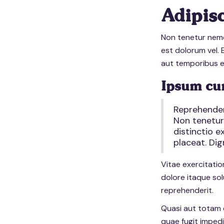
Adipis
Non tenetur nemo
est dolorum vel. 
aut temporibus er
Ipsum cum
Reprehender
Non tenetur
distinctio 
placeat. Dig
Vitae exercitati
dolore itaque so
reprehenderit.
Quasi aut totam d
quae fugit impedi