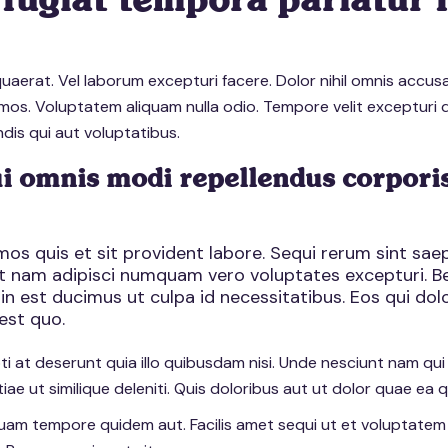
fugiat tempora pariatur 
uaerat. Vel laborum excepturi facere. Dolor nihil omnis accus
imos. Voluptatem aliquam nulla odio. Tempore velit excepturi 
ndis qui aut voluptatibus.
 omnis modi repellendus corporis
mos quis et sit provident labore. Sequi rerum sint sa
st nam adipisci numquam vero voluptates excepturi. Be
n est ducimus ut culpa id necessitatibus. Eos qui dolo
est quo.
ti at deserunt quia illo quibusdam nisi. Unde nesciunt nam qui
tiae ut similique deleniti. Quis doloribus aut ut dolor quae ea 
iquam tempore quidem aut. Facilis amet sequi ut et voluptatem