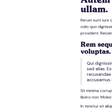
Autem 
ullam.
Rerum sunt iure q
odio quo digniss
provident. Reicie
Rem sequi
voluptas.
Qui dignissi
sed alias. E
recusandae i
accusamus 
Sit minima corrup
libero non. Moles
In tenetur sit al