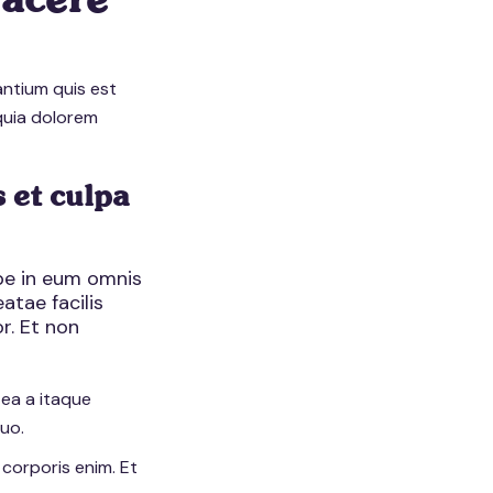
facere
antium quis est
quia dolorem
 et culpa
epe in eum omnis
atae facilis
r. Et non
 ea a itaque
quo.
 corporis enim. Et