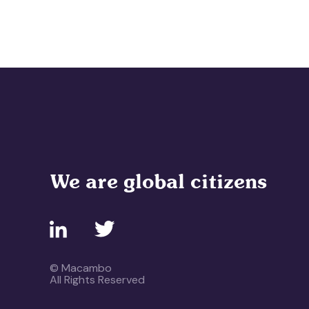
We are global citizens
© Macambo
All Rights Reserved